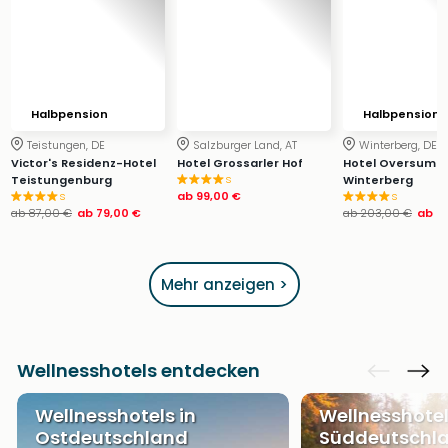
Halbpension
Halbpension
Teistungen, DE
Salzburger Land, AT
Winterberg, DE
Victor's Residenz-Hotel
Hotel Grossarler Hof
Hotel Oversum
s
Teistungenburg
Winterberg
s
ab
99,00 €
s
ab
87,00 €
ab
79,00 €
ab
203,00 €
ab
9
Mehr anzeigen >
Wellnesshotels entdecken
Wellnesshotels in
Wellnesshotel
Ostdeutschland
Süddeutschl