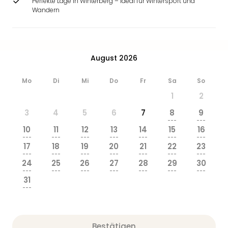
Perfekte Lage in Winterberg – ideal für Wintersport und
Wandern
August 2026
Mo
Di
Mi
Do
Fr
Sa
So
1
2
3
4
5
6
7
8
9
---
---
10
11
12
13
14
15
16
---
---
---
---
---
---
---
17
18
19
20
21
22
23
---
---
---
---
---
---
---
24
25
26
27
28
29
30
---
---
---
---
---
---
---
31
---
Bestätigen