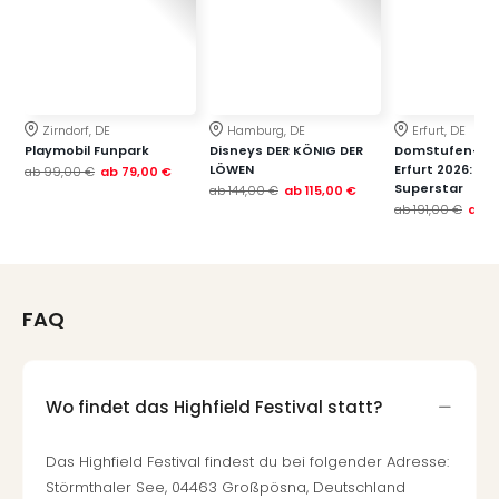
Zirndorf, DE
Hamburg, DE
Erfurt, DE
Playmobil Funpark
Disneys DER KÖNIG DER
DomStufen-Fes
LÖWEN
Erfurt 2026: Je
ab
99,00 €
ab
79,00 €
Superstar
ab
144,00 €
ab
115,00 €
ab
191,00 €
ab
1
FAQ
Wo findet das Highfield Festival statt?
Das Highfield Festival findest du bei folgender Adresse:
Störmthaler See, 04463 Großpösna, Deutschland