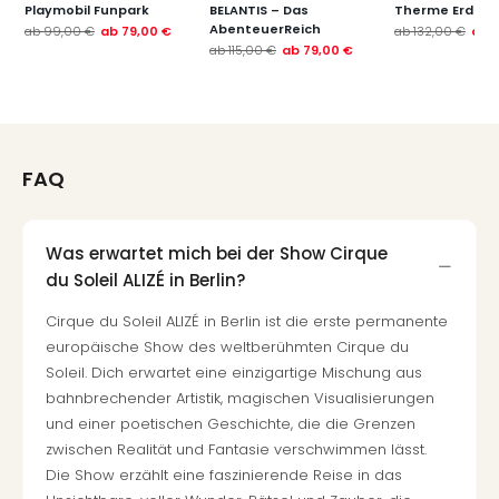
Playmobil Funpark
BELANTIS – Das
Therme Erding
AbenteuerReich
ab
99,00 €
ab
79,00 €
ab
132,00 €
ab
ab
115,00 €
ab
79,00 €
FAQ
Was erwartet mich bei der Show Cirque
du Soleil ALIZÉ in Berlin?
Cirque du Soleil ALIZÉ in Berlin ist die erste permanente
europäische Show des weltberühmten Cirque du
Soleil. Dich erwartet eine einzigartige Mischung aus
bahnbrechender Artistik, magischen Visualisierungen
und einer poetischen Geschichte, die die Grenzen
zwischen Realität und Fantasie verschwimmen lässt.
Die Show erzählt eine faszinierende Reise in das