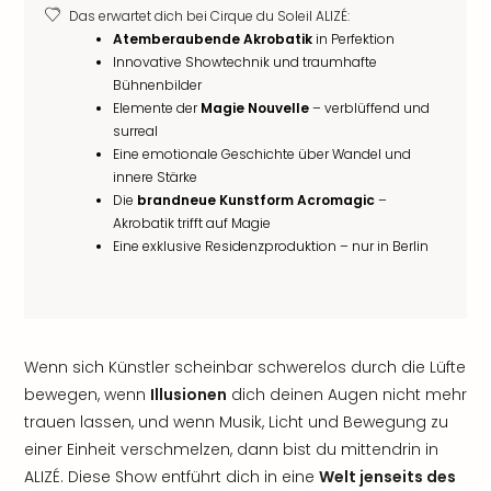
Das erwartet dich bei Cirque du Soleil ALIZÉ:
Atemberaubende Akrobatik
in Perfektion
Innovative Showtechnik und traumhafte
Bühnenbilder
Elemente der
Magie Nouvelle
– verblüffend und
surreal
Eine emotionale Geschichte über Wandel und
innere Stärke
Die
brandneue Kunstform Acromagic
–
Akrobatik trifft auf Magie
Eine exklusive Residenzproduktion – nur in Berlin
Wenn sich Künstler scheinbar schwerelos durch die Lüfte
bewegen, wenn
Illusionen
dich deinen Augen nicht mehr
trauen lassen, und wenn Musik, Licht und Bewegung zu
einer Einheit verschmelzen, dann bist du mittendrin in
ALIZÉ. Diese Show entführt dich in eine
Welt jenseits des