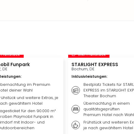
. Frühstück
inkl. Frühstück
obil Funpark
STARLIGHT EXPRESS
f, DE
Bochum, DE
vleistungen
:
Inklusivleistungen
:
bernachtung im Premium
Bestplatz Tickets für STAR
otel deiner Wahl
EXPRESS im STARLIGHT EX
Theater Bochum
rühstück und weitere Extras, je
ach gewähltem Hotel
Übernachtung in einem
qualitätsgeprüften
agesticket für den 90.000 m²
Premium Hotel nach Wahl
roßen Playmobil Funpark in
irndorf mit Indoor- und
Frühstück und weiteren Ext
utdoorbereichen
je nach gewähltem Hotel