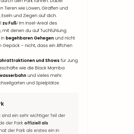
durch den Park fahren. Dabei
n Tieren wie Löwen, Giraffen und
 Eseln und Ziegen auf dich.
el
zu Fuß
! Im Insel-Areal des
e, mit denen du auf Tuchfühlung
 in
begehbaren Gehegen
und nicht
in Gepäck – nicht, dass ein Äffchen
Fahrattraktionen und Shows
für Jung
rgeschäfte wie die Black Mamba
dwasserbahn
und vieles mehr.
hseilgarten und Spielplätze.
rk
sind ein sehr wichtiger Teil der
rde der Park
offiziell als
at der Park als erstes ein in