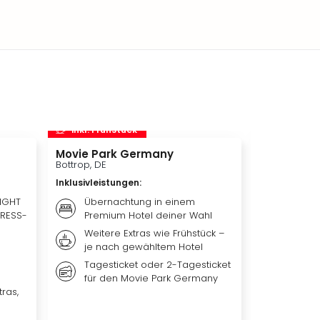
inkl. Frühstück
inkl. Frü
Movie Park Germany
Therme Er
Bottrop, DE
München, DE
Inklusivleistungen
:
Inklusivleis
LIGHT
Übernachtung in einem
Übern
PRESS-
Premium Hotel deiner Wahl
Premiu
Weitere Extras wie Frühstück –
Frühst
je nach gewähltem Hotel
nach 
Tagesticket oder 2-Tagesticket
Tagest
für den Movie Park Germany
Erding
ras,