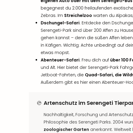
eigenen Auto oder mit dem Serengeti-Bus
begegnest du 2.000 freilaufenden exotische
Zebras. Im
Streichelzoo
warten du Alpakas,
Dschungel-Safari
: Entdecke den Dschung
Serengeti-Park sind über 200 Affen zu Haus
gehen kannst – denn die süßen Affen leben
in Käfigen. Wichtig: Achte unbedingt auf de
etwas mopst.
Abenteuer-Safari
: Freu dich auf
über 100 
und Alt. Hier bietet der Serengeti-Park Fah
Jetboat-Fahrten, die
Quad-Safari, die Wil
Außerdem gibt es hier einen Abenteuer-Hoc
Artenschutz im Serengeti Tierpa
Nachhaltigkeit, Forschung und Artenschutz 
Philosophie des Serengeti Parks. 2004 wu
zoologischer Garten
anerkannt. Weltweit h