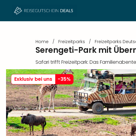
Home
/
Freizeitparks
/
Freizeitparks Deut
Serengeti-Park mit Übe
Safari trifft Freizeitpark: Das Familienaben
Exklusiv bei uns
-
35
%