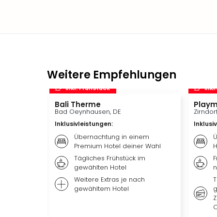
Weitere Empfehlungen
inkl. Frühstück
inkl
Bali Therme
Playm
Bad Oeynhausen, DE
Zirndor
Inklusivleistungen
:
Inklusi
Übernachtung in einem
Ü
Premium Hotel deiner Wahl
H
Tägliches Frühstück im
F
gewählten Hotel
n
Weitere Extras je nach
T
gewähltem Hotel
g
Z
O