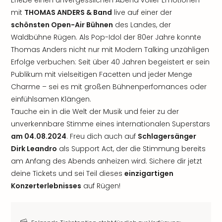
Erlebe einen unvergesslichen Abend voller Emotionen
mit
THOMAS ANDERS & Band
live auf einer der
schönsten Open-Air Bühnen
des Landes, der
Waldbühne Rügen. Als Pop-Idol der 80er Jahre konnte
Thomas Anders nicht nur mit Modern Talking unzähligen
Erfolge verbuchen: Seit über 40 Jahren begeistert er sein
Publikum mit vielseitigen Facetten und jeder Menge
Charme – sei es mit großen Bühnenperfomances oder
einfühlsamen Klängen.
Tauche ein in die Welt der Musik und feier zu der
unverkennbare Stimme eines internationalen Superstars
am 04.08.2024
. Freu dich auch auf
Schlagersänger
Dirk Leandro
als Support Act, der die Stimmung bereits
am Anfang des Abends anheizen wird. Sichere dir jetzt
deine Tickets und sei Teil dieses
einzigartigen
Konzerterlebnisses
auf Rügen!