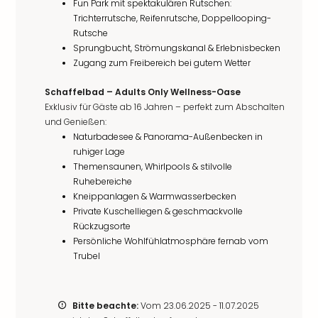
Fun Park mit spektakulären Rutschen:
Trichterrutsche, Reifenrutsche, Doppellooping-
Rutsche
Sprungbucht, Strömungskanal & Erlebnisbecken
Zugang zum Freibereich bei gutem Wetter
Schaffelbad – Adults Only Wellness-Oase
Exklusiv für Gäste ab 16 Jahren – perfekt zum Abschalten
und Genießen:
Naturbadesee & Panorama-Außenbecken in
ruhiger Lage
Themensaunen, Whirlpools & stilvolle
Ruhebereiche
Kneippanlagen & Warmwasserbecken
Private Kuschelliegen & geschmackvolle
Rückzugsorte
Persönliche Wohlfühlatmosphäre fernab vom
Trubel
Bitte beachte:
Vom 23.06.2025 - 11.07.2025