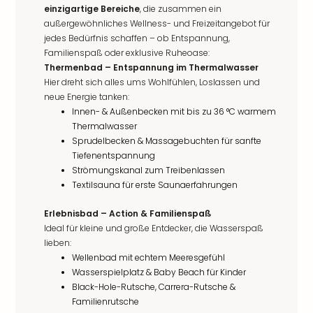
einzigartige Bereiche
, die zusammen ein
außergewöhnliches Wellness- und Freizeitangebot für
jedes Bedürfnis schaffen – ob Entspannung,
Familienspaß oder exklusive Ruheoase:
Thermenbad – Entspannung im Thermalwasser
Hier dreht sich alles ums Wohlfühlen, Loslassen und
neue Energie tanken:
Innen- & Außenbecken mit bis zu 36 °C warmem
Thermalwasser
Sprudelbecken & Massagebuchten für sanfte
Tiefenentspannung
Strömungskanal zum Treibenlassen
Textilsauna für erste Saunaerfahrungen
Erlebnisbad – Action & Familienspaß
Ideal für kleine und große Entdecker, die Wasserspaß
lieben:
Wellenbad mit echtem Meeresgefühl
Wasserspielplatz & Baby Beach für Kinder
Black-Hole-Rutsche, Carrera-Rutsche &
Familienrutsche