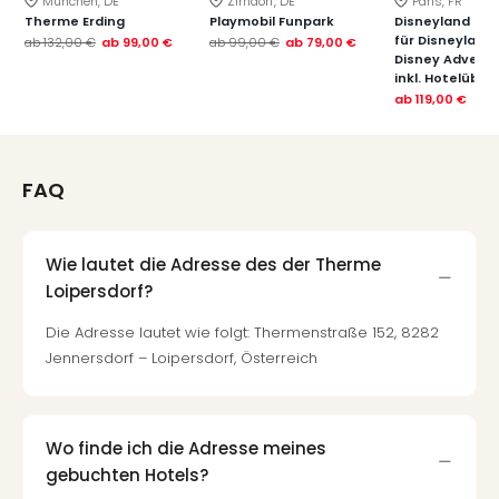
München, DE
Zirndorf, DE
Paris, FR
Therme Erding
Playmobil Funpark
Disneyland Paris
für Disneyland
ab
132,00 €
ab
99,00 €
ab
99,00 €
ab
79,00 €
Disney Advent
inkl. Hotelübe
ab
119,00 €
FAQ
Wie lautet die Adresse des der Therme
Loipersdorf?
Die Adresse lautet wie folgt: Thermenstraße 152, 8282
Jennersdorf – Loipersdorf, Österreich
Wo finde ich die Adresse meines
gebuchten Hotels?