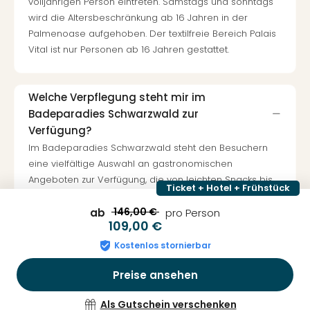
volljährigen Person eintreten. Samstags und sonntags
wird die Altersbeschränkung ab 16 Jahren in der
Palmenoase aufgehoben. Der textilfreie Bereich Palais
Vital ist nur Personen ab 16 Jahren gestattet.
Welche Verpflegung steht mir im
Badeparadies Schwarzwald zur
Verfügung?
Im Badeparadies Schwarzwald steht den Besuchern
eine vielfältige Auswahl an gastronomischen
Angeboten zur Verfügung, die von leichten Snacks bis
Ticket + Hotel + Frühstück
hin zu vollwertigen Mahlzeiten reicht. Es gibt
verschiedene Restaurants, die eine breite Palette an
146,00 €
ab
pro Person
109,00 €
Speisen anbieten. Diese reichen von regionalen
Schwarzwälder Spezialitäten bis hin zu internationalen
Kostenlos stornierbar
Gerichten.
Preise ansehen
Als Gutschein verschenken