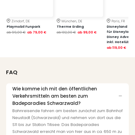
Zirndorf, DE
München, DE
Paris, FR
Playmobil Funpark
Therme Erding
Disneyland Paris
für Disneyland
ab
99,00 €
ab
79,00 €
ab
132,00 €
ab
99,00 €
Disney Advent
inkl. Hotelübe
ab
119,00 €
FAQ
Wie komme ich mit den öffentlichen
Verkehrsmitteln am besten zum
Badeparadies Schwarzwald?
Bahnreisende fahren am besten zunächst zum Bahnhof
Neustadt (Schwarzwald) und nehmen von dort aus die
S11 bis zur Station Titisee. Das Badeparadies
Schwarzwald erreicht man von hier aus in ca. 650 m zu