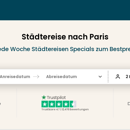
Städtereise nach Paris
ede Woche Städtereisen Specials zum Bestpre
Anreisedatum
Abreisedatum
2
Trustpilot
e
D
TrustScore 4.7 | 12,478
Bewertungen