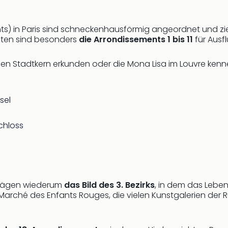
nts) in Paris sind schneckenhausförmig angeordnet und 
isten sind besonders
die Arrondissements 1 bis 11
für Ausf
hen Stadtkern erkunden oder die Mona Lisa im Louvre kennen
sel
chloss
prägen wiederum
das Bild des 3. Bezirks
, in dem das Lebe
Le Marché des Enfants Rouges, die vielen Kunstgalerien der