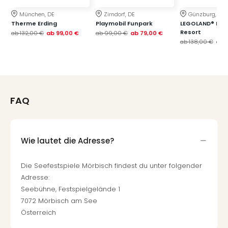
München, DE
Zirndorf, DE
Günzburg, DE
Therme Erding
Playmobil Funpark
LEGOLAND® Deu
Resort
ab
132,00 €
ab
99,00 €
ab
99,00 €
ab
79,00 €
ab
138,00 €
ab
FAQ
Wie lautet die Adresse?
Die Seefestspiele Mörbisch findest du unter folgender
Adresse:
Seebühne, Festspielgelände 1
7072 Mörbisch am See
Österreich