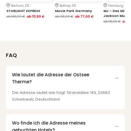
Bochum, DE
Bottrop, DE
Hamburg, DE
STARLIGHT EXPRESS
Movie Park Germany
MJ – Das Micha
Jackson Music
ab
149,00 €
ab
111,50 €
ab
98,00 €
ab
77,00 €
ab
141,00 €
ab
1
FAQ
Wie lautet die Adresse der Ostsee
Therme?
Die Adresse lautet wie folgt: Strandallee 143, 23683
Scharbeutz, Deutschland
Wo finde ich die Adresse meines
gebuchten Hotels?