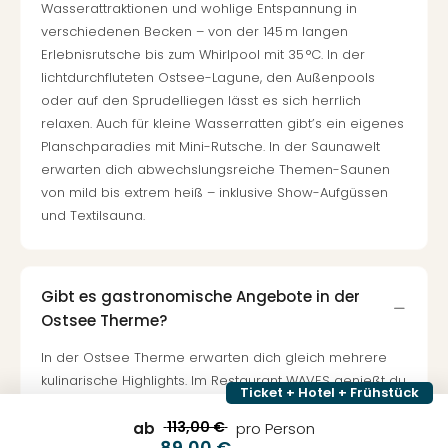
Wasserattraktionen und wohlige Entspannung in
verschiedenen Becken – von der 145 m langen
Erlebnisrutsche bis zum Whirlpool mit 35 °C. In der
lichtdurchfluteten Ostsee-Lagune, den Außenpools
oder auf den Sprudelliegen lässt es sich herrlich
relaxen. Auch für kleine Wasserratten gibt’s ein eigenes
Planschparadies mit Mini-Rutsche. In der Saunawelt
erwarten dich abwechslungsreiche Themen-Saunen
von mild bis extrem heiß – inklusive Show-Aufgüssen
und Textilsauna.
Gibt es gastronomische Angebote in der
Ostsee Therme?
In der Ostsee Therme erwarten dich gleich mehrere
kulinarische Highlights. Im Restaurant WAVES genießt du
Ticket + Hotel + Frühstück
monatlich wechselnde Gerichte für Groß und Klein,
während die Meerbar mit Cocktails, Säften und Snacks
113,00 €
ab
pro Person
89,00 €