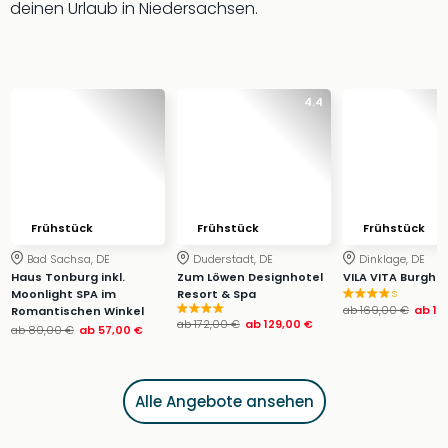
deinen Urlaub in Niedersachsen.
4.4
Frühstück
Frühstück
Frühstück
Bad Sachsa, DE
Duderstadt, DE
Dinklage, DE
Haus Tonburg inkl.
Zum Löwen Designhotel
VILA VITA Burgho
s
Moonlight SPA im
Resort & Spa
ab
169,00 €
ab
14
Romantischen Winkel
ab
172,00 €
ab
129,00 €
ab
80,00 €
ab
57,00 €
Alle Angebote ansehen