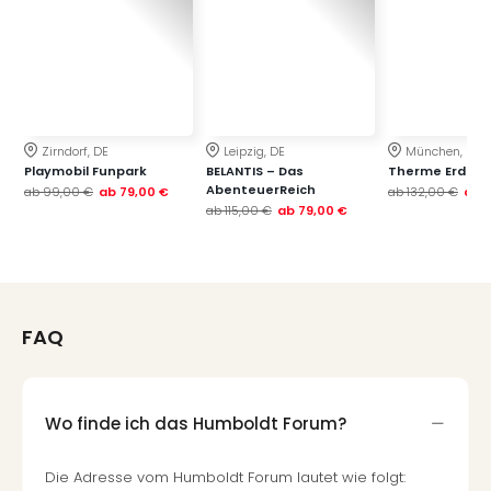
Zirndorf, DE
Leipzig, DE
München, DE
Playmobil Funpark
BELANTIS – Das
Therme Erding
AbenteuerReich
ab
99,00 €
ab
79,00 €
ab
132,00 €
ab
ab
115,00 €
ab
79,00 €
FAQ
Wo finde ich das Humboldt Forum?
Die Adresse vom Humboldt Forum lautet wie folgt: