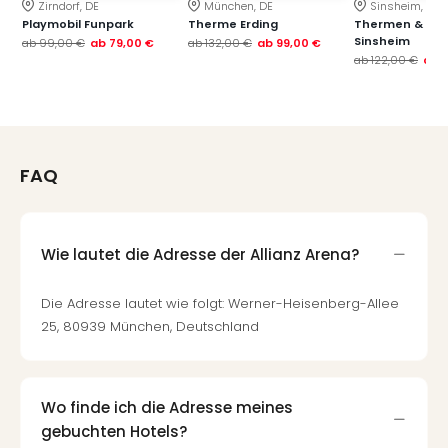
Zirndorf, DE
München, DE
Sinsheim, DE
Playmobil Funpark
Therme Erding
Thermen & Bad
Sinsheim
ab
99,00 €
ab
79,00 €
ab
132,00 €
ab
99,00 €
ab
122,00 €
ab
FAQ
Wie lautet die Adresse der Allianz Arena?
Die Adresse lautet wie folgt: Werner-Heisenberg-Allee
25, 80939 München, Deutschland
Wo finde ich die Adresse meines
gebuchten Hotels?