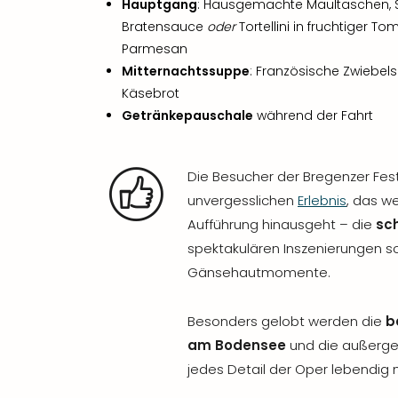
Hauptgang
: Hausgemachte Maultaschen, S
Bratensauce
oder
Tortellini in fruchtiger 
Parmesan
Mitternachtssuppe
: Französische Zwiebe
Käsebrot
Getränkepauschale
während der Fahrt
Die Besucher der Bregenzer Fe
unvergesslichen
Erlebnis
, das we
Aufführung hinausgeht – die
sc
spektakulären Inszenierungen s
Gänsehautmomente.
Besonders gelobt werden die
b
am Bodensee
und die außergew
jedes Detail der Oper lebendig