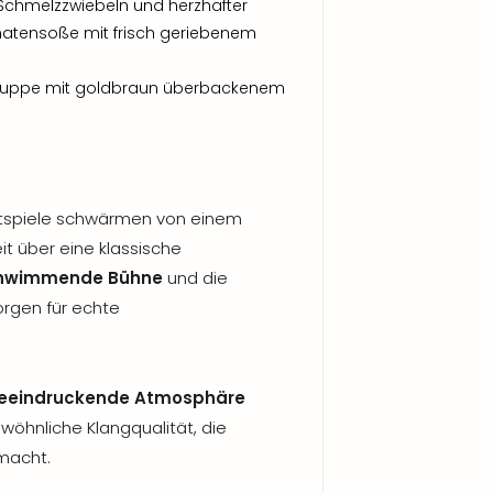
chmelzzwiebeln und herzhafter
Tomatensoße mit frisch geriebenem
lsuppe mit goldbraun überbackenem
stspiele schwärmen von einem
it über eine klassische
hwimmende Bühne
und die
orgen für echte
eeindruckende Atmosphäre
öhnliche Klangqualität, die
 macht.