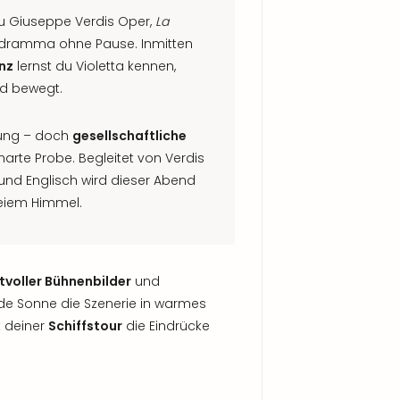
du Giuseppe Verdis Oper,
La
lodramma ohne Pause. Inmitten
nz
lernst du Violetta kennen,
nd bewegt.
nung – doch
gesellschaftliche
 harte Probe. Begleitet von Verdis
h und Englisch wird dieser Abend
eiem Himmel.
tvoller Bühnenbilder
und
de Sonne die Szenerie in warmes
k deiner
Schiffstour
die Eindrücke