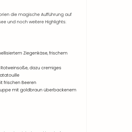
gorien die magische Aufführung auf
ee und noch weitere Highlights:
llisiertem Ziegenkäse, frischem
er Rotweinsoße, dazu cremiges
tatouille
t frischen Beeren
lsuppe mit goldbraun überbackenem