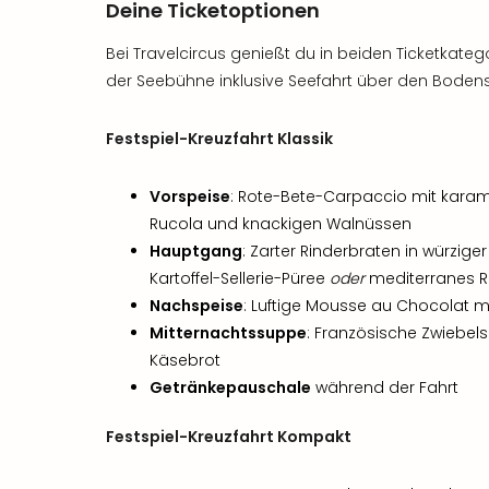
Deine Ticketoptionen
Bei Travelcircus genießt du in beiden Ticketkate
der Seebühne inklusive Seefahrt über den Bodens
Festspiel-Kreuzfahrt Klassik
Vorspeise
: Rote-Bete-Carpaccio mit karame
Rucola und knackigen Walnüssen
Hauptgang
: Zarter Rinderbraten in würzig
Kartoffel-Sellerie-Püree
oder
mediterranes Ra
Nachspeise
: Luftige Mousse au Chocolat mi
Mitternachtssuppe
: Französische Zwiebe
Käsebrot
Getränkepauschale
während der Fahrt
Festspiel-Kreuzfahrt Kompakt