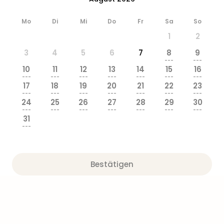
Mo
Di
Mi
Do
Fr
Sa
So
1
2
3
4
5
6
7
8
9
---
---
10
11
12
13
14
15
16
---
---
---
---
---
---
---
17
18
19
20
21
22
23
---
---
---
---
---
---
---
24
25
26
27
28
29
30
---
---
---
---
---
---
---
31
---
Bestätigen