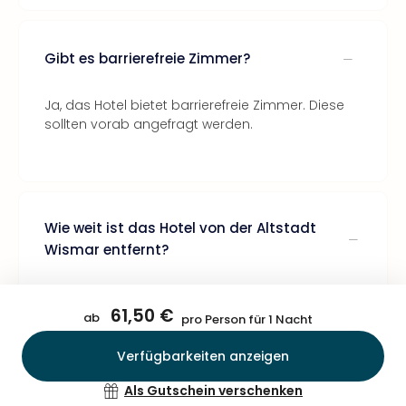
Gibt es barrierefreie Zimmer?
Ja, das Hotel bietet barrierefreie Zimmer. Diese
sollten vorab angefragt werden.
Wie weit ist das Hotel von der Altstadt
Wismar entfernt?
Die Wismarer Altstadt ist ca. 2 km entfernt und
61,50 €
gut per Auto oder Bus erreichbar.
ab
pro Person für 1 Nacht
Verfügbarkeiten anzeigen
Bestätigen
Als Gutschein verschenken