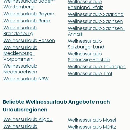
Wellnessurlaub Baden-
Wellnessurlaub
Württemberg
Rheinland-Pfalz
Wellnessurlaub Bayern
Wellnessurlaub Saarland
Wellnessurlaub Berlin
Wellnessurlaub Sachsen
Wellnessurlaub
Wellnessurlaub Sachsen-
Brandenburg
Anhalt
Wellnessurlaub Hessen
Wellnessurlaub
Salzburger Land
Wellnessurlaub
Mecklenburg-
Wellnessurlaub
Vorpommern
Schleswig-Holstein
Wellnessurlaub
Wellnessurlaub Thüringen
Niedersachsen
Wellnessurlaub Tirol
Wellnessurlaub NRW
Beliebte Wellnessurlaub Angebote nach
Urlaubsregionen
Wellnessurlaub Allgäu
Wellnessurlaub Mosel
Wellnessurlaub
Wellnessurlaub Müritz