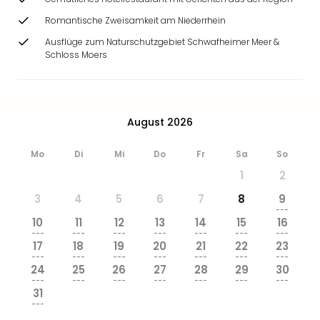
Romantische Zweisamkeit am Niederrhein
Ausflüge zum Naturschutzgebiet Schwafheimer Meer &
Schloss Moers
August 2026
Mo
Di
Mi
Do
Fr
Sa
So
1
2
3
4
5
6
7
8
9
---
10
11
12
13
14
15
16
---
---
---
---
---
---
---
17
18
19
20
21
22
23
---
---
---
---
---
---
---
24
25
26
27
28
29
30
---
---
---
---
---
---
---
31
---