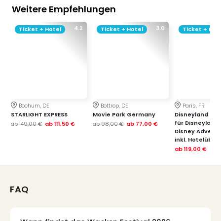
Weitere Empfehlungen
4.2
3.0
Ticket + Hotel
Ticket + Hotel
Ticket + Hot
Bochum, DE
Bottrop, DE
Paris, FR
STARLIGHT EXPRESS
Movie Park Germany
Disneyland Paris
für Disneyland
ab
149,00 €
ab
111,50 €
ab
98,00 €
ab
77,00 €
Disney Advent
inkl. Hotelübe
ab
119,00 €
FAQ