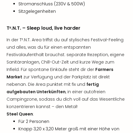
Stromanschluss (230V & 500W)
Sitzgelegenheiten
Tᴱ.N.T. – Sleep loud, live harder
In der Tᴱ.N.T. Area triffst du auf stylisches Festival-Feeling
und alles, was du für einen entspannten
Festivalaufenthalt brauchst: separate Rezeption, eigene
Sanitäranlagen, Chill-Out-Zelt und kurze Wege zum
Infield. Für spontane Einkäufe steht dir der
Farmers
Market
zur Verfügung und der Parkplatz ist direkt
nebenan. Die Area punktet mit fix und
fertig
aufgebauten Unterkünften
, in einer autofreien
Campingzone, sodass du dich voll auf das Wesentliche
konzentrieren kannst – den Metal!
Steel Queen
:
Für 2 Personen
Knapp 3,20 x 3,20 Meter groß mit einer Höhe von