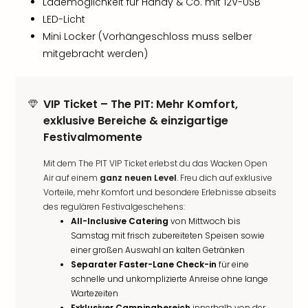
Lademöglichkeit für Handy & Co. mit 12V-USB
LED-Licht
Mini Locker (Vorhängeschloss muss selber
mitgebracht werden)
VIP Ticket – The PIT: Mehr Komfort,
exklusive Bereiche & einzigartige
Festivalmomente
Mit dem The PIT VIP Ticket erlebst du das Wacken Open
Air auf einem
ganz neuen Level
. Freu dich auf exklusive
Vorteile, mehr Komfort und besondere Erlebnisse abseits
des regulären Festivalgeschehens:
All-Inclusive Catering
von Mittwoch bis
Samstag mit frisch zubereiteten Speisen sowie
einer großen Auswahl an kalten Getränken
Separater Faster-Lane Check-in
für eine
schnelle und unkomplizierte Anreise ohne lange
Wartezeiten
Exklusiver Campingbereich
innerhalb von der