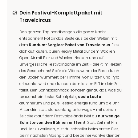
Dein Festival-Komplettpaket mit
Travelcircus
Den ganzen Tag headbangen, die ganze Nacht
entspannen! Hol dir das Beste aus beiden Welten mit
dem
Rundum-Sorglos-Paket von Travelcircus
. Freu
dich auf lauten, puren Heavy Metal auf dem Wacken
Open Air mit Bier und Wacken Nacken und auf
unvergessliche Festivalnächte im Zelt – direkt im Herzen
des Geschehens! Spür die Vibes, wenn der Bass durch
den Boden wummert, der Himmel von Blitzen und Pyro
erleuchtet wird und du nach dem letzten Riff in dein Zelt
fällst. Kein Schnickschnack, sondern genau das, was du
brauchst: ein fester Schlafplatz,
coole Leute
drumherum und pure Festivalenergie rund um die Uhr.
Mittendrin statt stundenlang unterwegs – mit deinem
Zelt direkt auf dem Festivalgelände bist du
nur wenige
Schritte von den Bühnen entfernt
. Statt Zeit mit Hin
und Her zu verlieren, bist du schneller beim ersten Bier,
beim nächsten Moshpit und bei deiner wohlverdienten