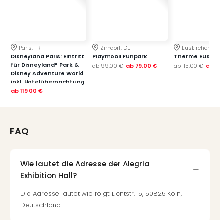
Paris, FR
Zirndorf, DE
Euskirchen, DE
Disneyland Paris: Eintritt
Playmobil Funpark
Therme Euskir
für Disneyland® Park &
ab
99,00 €
ab
79,00 €
ab
115,00 €
ab
7
Disney Adventure World
inkl. Hotelübernachtung
ab
119,00 €
FAQ
Wie lautet die Adresse der Alegria
Exhibition Hall?
Die Adresse lautet wie folgt: Lichtstr. 15, 50825 Köln,
Deutschland