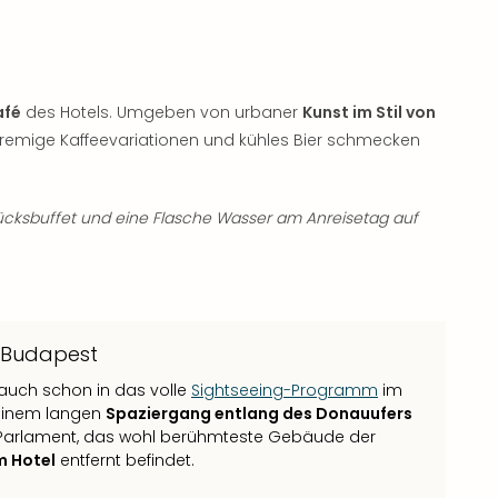
afé
des Hotels. Umgeben von urbaner
Kunst im Stil von
, cremige Kaffeevariationen und kühles Bier schmecken
ücksbuffet und eine Flasche Wasser am Anreisetag auf
 Budapest
auch schon in das volle
Sightseeing-Programm
im
 einem langen
Spaziergang entlang des Donauufers
e Parlament, das wohl berühmteste Gebäude der
m Hotel
entfernt befindet.