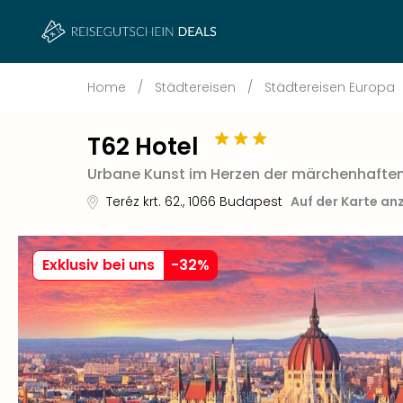
Home
/
Städtereisen
/
Städtereisen Europa
T62 Hotel
Urbane Kunst im Herzen der märchenhafte
Teréz krt. 62.
,
1066
Budapest
Auf der Karte an
Exklusiv bei uns
-
32
%