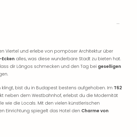
n Viertel und erlebe von pompöser Architektur über
-Ecken
alles, was diese wunderbare Stadt zu bieten hat.
, lass dir Lángos schmecken und den Tag bei
geselligen
gen.
h klingt, bist du in Budapest bestens aufgehoben. Im
T62
ekt neben dem Westbahnhof, erlebst du die Modernität
ie die Locals. Mit den vielen künstlerischen
n Einrichtung spiegelt das Hotel den
Charme von