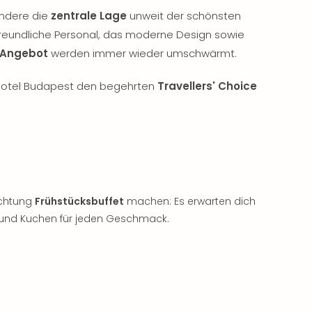
ndere die
zentrale Lage
unweit der schönsten
reundliche Personal, das moderne Design sowie
e Angebot
werden immer wieder umschwärmt.
2 Hotel Budapest den begehrten
Travellers' Choice
ichtung
Frühstücksbuffet
machen: Es erwarten dich
n und Kuchen für jeden Geschmack.