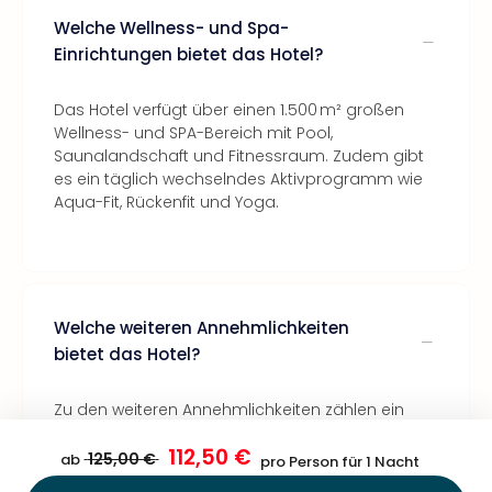
Welche Wellness- und Spa-
Einrichtungen bietet das Hotel?
Das Hotel verfügt über einen 1.500 m² großen
Wellness- und SPA-Bereich mit Pool,
Saunalandschaft und Fitnessraum. Zudem gibt
es ein täglich wechselndes Aktivprogramm wie
Aqua-Fit, Rückenfit und Yoga.
Welche weiteren Annehmlichkeiten
bietet das Hotel?
Zu den weiteren Annehmlichkeiten zählen ein
Fitnessstudio, ein Wellnessbereich, eine Bar, ein
112,50 €
Restaurant und Veranstaltungsräume.
125,00 €
ab
pro Person für 1 Nacht