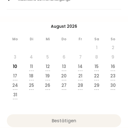
August 2026
Mo
Di
Mi
Do
Fr
Sa
So
1
2
3
4
5
6
7
8
9
10
11
12
13
14
15
16
---
---
---
---
---
---
17
18
19
20
21
22
23
---
---
---
---
---
---
---
24
25
26
27
28
29
30
---
---
---
---
---
---
---
31
---
Bestätigen