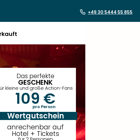
+49 30 5444 55 855
rkauft
Das perfekte
GESCHENK
für kleine und große Action-Fans
109 €
pro Person
Wertgutschein
anrechenbar auf
Hotel + Tickets
für 2 Personen