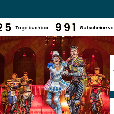
2
5
9
9
1
Tage buchbar
Gutscheine ve