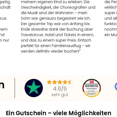
artig.
meinem eigenen Kind zu erleben. Die
die Pe
schaft
Geschwindigkeit, die Choreografien und
wirklic
die Musik sind der Wahnsinn – mein
super 
rcus
Sohn war genauso begeistert wie ich.
und al
Der gesamte Trip war von Anfang bis
funktio
einem
Ende stressfrei dank der Buchung über
nochma
und
Travelcircus. Hotel und Tickets in einem,
ein Mu
m nur
und das zu einem super Preis. Einfach
perfekt für einen Familienausflug – wir
werden definitiv wieder buchen!"
n
4.6
/5
sehr gut
Ein Gutschein – viele Möglichkeiten