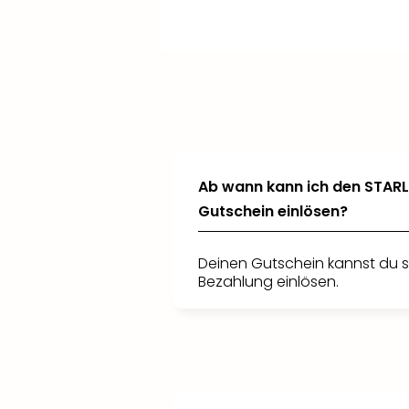
+
+
+
Verlängere deinen Aufenthalt
Füge
weitere Reisende
Wähle aus
weiteren
hinzu und
und
wähle aus weiteren Hotels oder
Vorstellungsterminen
profitiere von attraktiven
oder
entscheide dich für eine höhere
Zimmerkategorien.
Kinderkonditionen.
Ticketkategorie.
Ab wann kann ich den STAR
Gutschein einlösen?
Deinen Gutschein kannst du s
Bezahlung einlösen.