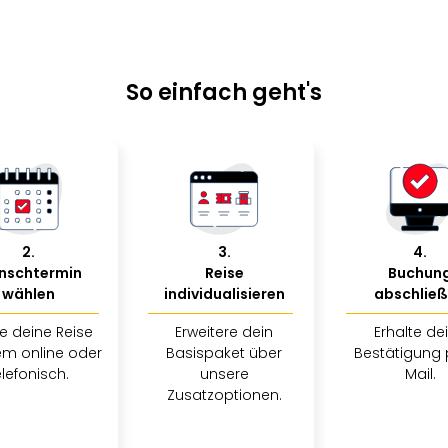
So einfach geht's
2
.
3
.
4
.
nschtermin
Reise
Buchun
wählen
individualisieren
abschlie
e deine Reise
Erweitere dein
Erhalte de
m online oder
Basispaket über
Bestätigung 
elefonisch.
unsere
Mail.
Zusatzoptionen.