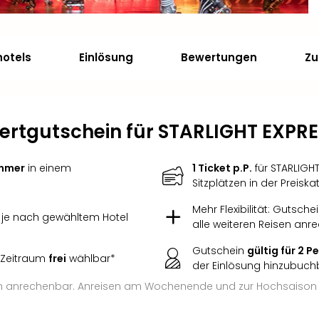
hotels
Einlösung
Bewertungen
Zu
ertgutschein für STARLIGHT EXPRE
mmer
in einem
1 Ticket p.P.
für STARLIGH
Sitzplätzen in der Preiska
Mehr Flexibilität: Gutsche
, je nach gewähltem Hotel
alle weiteren Reisen anr
Gutschein
gültig für 2 
 Zeitraum
frei
wählbar*
der Einlösung hinzubuch
ten anrechenbar. Anreisen am Wochenende und zur Hochsaison 