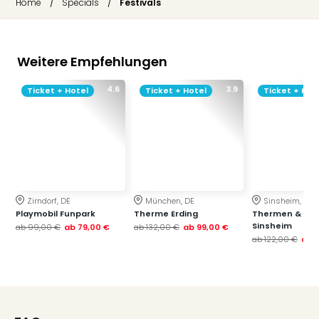
/
/
Home
Specials
Festivals
Weitere Empfehlungen
4.6
3.9
Ticket + Hotel
Ticket + Hotel
Ticket + Hot
Zirndorf, DE
München, DE
Sinsheim, DE
Playmobil Funpark
Therme Erding
Thermen & Bad
Sinsheim
ab
99,00 €
ab
79,00 €
ab
132,00 €
ab
99,00 €
ab
122,00 €
ab