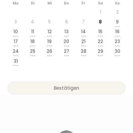
Mo
Di
Mi
Do
Fr
Sa
So
1
2
3
4
5
6
7
8
9
---
10
11
12
13
14
15
16
---
---
---
---
---
---
---
17
18
19
20
21
22
23
---
---
---
---
---
---
---
24
25
26
27
28
29
30
---
---
---
---
---
---
---
31
---
Bestätigen