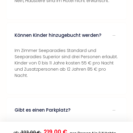
Nein, Haustiere sind im Hotel nicht erwünscht.
Können Kinder hinzugebucht werden?
Im Zimmer Seeparadies Standard und
Seeparadies Superior sind drei Personen erlaubt.
Kinder von 0 bis 11 Jahre kosten 55 € pro Nacht
und Zusatzpersonen ab 12 Jahren 85 € pro
Nacht.
Gibt es einen Parkplatz?
Ja, ein Parkplatz am Hotel ist für dich (je nach
219,00 €
Verfügbarkeit) kostenfrei.
323,00 €
ab