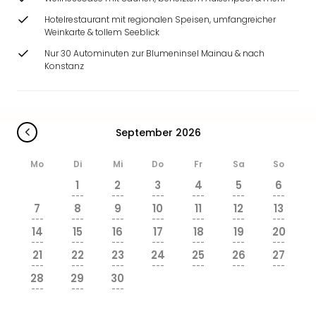
Hotelrestaurant mit regionalen Speisen, umfangreicher
Weinkarte & tollem Seeblick
Nur 30 Autominuten zur Blumeninsel Mainau & nach
Konstanz
September 2026
Mo
Di
Mi
Do
Fr
Sa
So
1
2
3
4
5
6
---
---
---
---
---
---
7
8
9
10
11
12
13
---
---
---
---
---
---
---
14
15
16
17
18
19
20
---
---
---
---
---
---
---
21
22
23
24
25
26
27
---
---
---
---
---
---
---
28
29
30
---
---
---