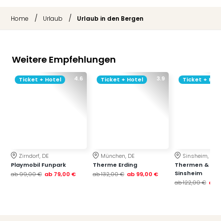
/
/
Home
Urlaub
Urlaub in den Bergen
Weitere Empfehlungen
4.6
3.9
Ticket + Hotel
Ticket + Hotel
Ticket + Hot
Zirndorf, DE
München, DE
Sinsheim, DE
Playmobil Funpark
Therme Erding
Thermen & Bad
Sinsheim
ab
99,00 €
ab
79,00 €
ab
132,00 €
ab
99,00 €
ab
122,00 €
ab