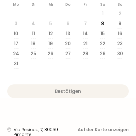
Mo
Di
Mi
Do
Fr
Sa
So
1
2
3
4
5
6
7
8
9
---
10
11
12
13
14
15
16
---
---
---
---
---
---
---
17
18
19
20
21
22
23
---
---
---
---
---
---
---
24
25
26
27
28
29
30
---
---
---
---
---
---
---
31
---
Bestätigen
Via Resicco, 7
,
80050
Auf der Karte anzeigen
Pimonte