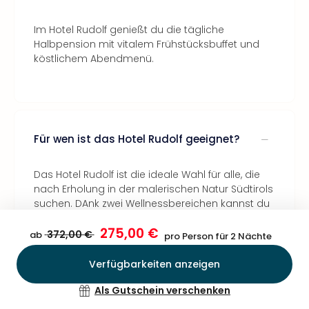
Im Hotel Rudolf genießt du die tägliche
Halbpension mit vitalem Frühstücksbuffet und
köstlichem Abendmenü.
Für wen ist das Hotel Rudolf geeignet?
Das Hotel Rudolf ist die ideale Wahl für alle, die
nach Erholung in der malerischen Natur Südtirols
suchen. DAnk zwei Wellnessbereichen kannst du
hier Wellness mit der Familie oder ganz
275,00 €
entspannt im Adults only Bereich genießen.
372,00 €
ab
pro Person für 2 Nächte
Verfügbarkeiten anzeigen
Bestätigen
Als Gutschein verschenken