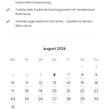
maximale Entspannung
Traditionelle Südtiroler Küche gepaart mit mediterraner
Raffinesse
Zentrale Lage direkt am Kronplatz – perfekt für deinen
Aktivurlaub
August 2026
Mo
Di
Mi
Do
Fr
Sa
So
1
2
3
4
5
6
7
8
9
---
---
---
10
11
12
13
14
15
16
---
---
---
---
---
---
---
17
18
19
20
21
22
23
---
---
---
---
---
---
---
24
25
26
27
28
29
30
---
---
---
---
---
---
---
31