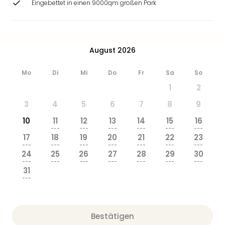
Eingebettet in einen 9000qm großen Park
August 2026
Mo
Di
Mi
Do
Fr
Sa
So
1
2
3
4
5
6
7
8
9
10
11
12
13
14
15
16
---
---
---
---
---
---
17
18
19
20
21
22
23
---
---
---
---
---
---
---
24
25
26
27
28
29
30
---
---
---
---
---
---
---
31
---
Bestätigen