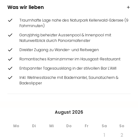
Was wir lieben
Traumhafte Lage nahe des Naturpark Kellerwald-Edersee (9
Fahrminuten)
Ganzjährig beheizter Aussenpool & Innenpool mit
Naturweitblick durch Panoramafenster
Direkter Zugang zu Wander- und Reitwegen
Romantisches Kaminzimmer im Hausgast-Restaurant
Entspannter Tagesausklang in der stilvollen Bar L’AMI
Inkl. Wellnesstasche mit Bademantel, Saunatüchern &
Badeslipper
August 2026
Mo
Di
Mi
Do
Fr
Sa
So
1
2