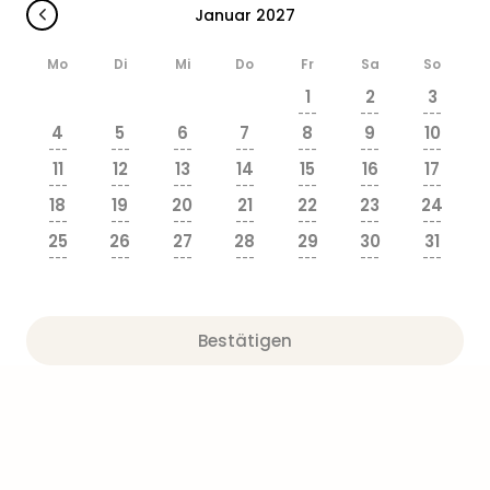
Januar 2027
Mo
Di
Mi
Do
Fr
Sa
So
1
2
3
---
---
---
4
5
6
7
8
9
10
---
---
---
---
---
---
---
11
12
13
14
15
16
17
---
---
---
---
---
---
---
18
19
20
21
22
23
24
---
---
---
---
---
---
---
25
26
27
28
29
30
31
---
---
---
---
---
---
---
Bestätigen