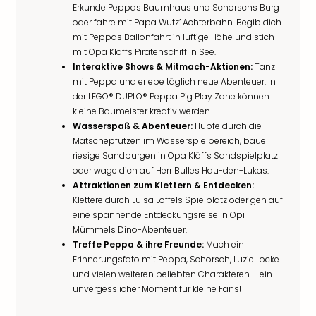
Erkunde Peppas Baumhaus und Schorschs Burg
oder fahre mit Papa Wutz’ Achterbahn. Begib dich
mit Peppas Ballonfahrt in luftige Höhe und stich
mit Opa Kläffs Piratenschiff in See.
Interaktive Shows & Mitmach-Aktionen:
Tanz
mit Peppa und erlebe täglich neue Abenteuer. In
der LEGO® DUPLO® Peppa Pig Play Zone können
kleine Baumeister kreativ werden.
Wasserspaß & Abenteuer:
Hüpfe durch die
Matschepfützen im Wasserspielbereich, baue
riesige Sandburgen in Opa Kläffs Sandspielplatz
oder wage dich auf Herr Bulles Hau-den-Lukas.
Attraktionen zum Klettern & Entdecken:
Klettere durch Luisa Löffels Spielplatz oder geh auf
eine spannende Entdeckungsreise in Opi
Mümmels Dino-Abenteuer.
Treffe Peppa & ihre Freunde:
Mach ein
Erinnerungsfoto mit Peppa, Schorsch, Luzie Locke
und vielen weiteren beliebten Charakteren – ein
unvergesslicher Moment für kleine Fans!