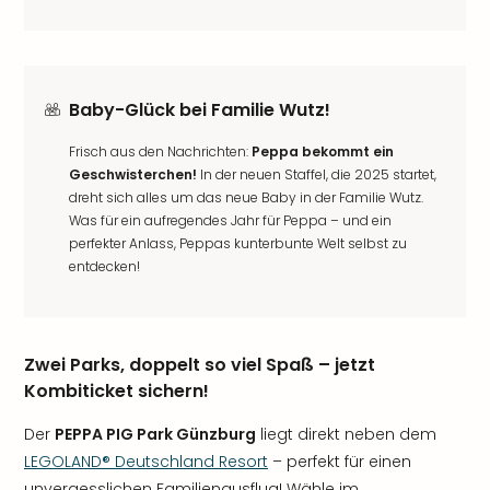
Baby-Glück bei Familie Wutz!
Frisch aus den Nachrichten:
Peppa bekommt ein
Geschwisterchen!
In der neuen Staffel, die 2025 startet,
dreht sich alles um das neue Baby in der Familie Wutz.
Was für ein aufregendes Jahr für Peppa – und ein
perfekter Anlass, Peppas kunterbunte Welt selbst zu
entdecken!
Zwei Parks, doppelt so viel Spaß – jetzt
Kombiticket sichern!
Der
PEPPA PIG Park Günzburg
liegt direkt neben dem
LEGOLAND® Deutschland Resort
– perfekt für einen
unvergesslichen Familienausflug! Wähle im