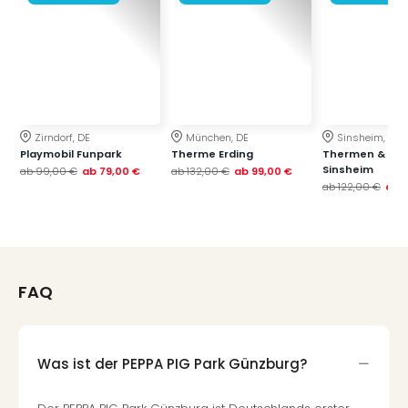
Zirndorf, DE
München, DE
Sinsheim, DE
Playmobil Funpark
Therme Erding
Thermen & Bad
Sinsheim
ab
99,00 €
ab
79,00 €
ab
132,00 €
ab
99,00 €
ab
122,00 €
ab
FAQ
Was ist der PEPPA PIG Park Günzburg?