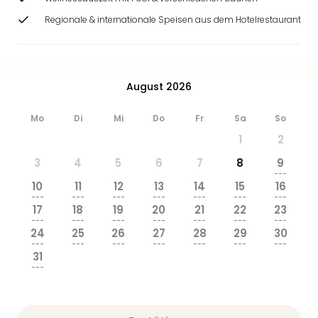
Regionale & internationale Speisen aus dem Hotelrestaurant
August 2026
Mo
Di
Mi
Do
Fr
Sa
So
1
2
3
4
5
6
7
8
9
---
10
11
12
13
14
15
16
---
---
---
---
---
---
---
17
18
19
20
21
22
23
---
---
---
---
---
---
---
24
25
26
27
28
29
30
---
---
---
---
---
---
---
31
---