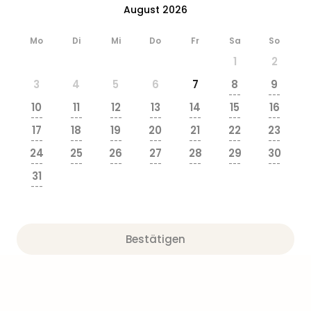
August 2026
Mo
Di
Mi
Do
Fr
Sa
So
1
2
3
4
5
6
7
8
9
---
---
10
11
12
13
14
15
16
---
---
---
---
---
---
---
17
18
19
20
21
22
23
---
---
---
---
---
---
---
24
25
26
27
28
29
30
---
---
---
---
---
---
---
31
---
Bestätigen