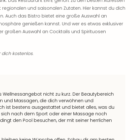
narik. Das Restaurant ENTE gehört zu den besten Adressen
regionalen und saisonalen Zutaten. Hier kannst du dich
uen. Auch das Bistro bietet eine große Auswahl an
mosphäre genießen kannst. Und wer es etwas exklusiver
hrer großen Auswahl an Cocktails und Spirituosen
 dich kostenlos.
 Wellnessangebot nicht zu kurz. Der Beautybereich
n und Massagen, die dich verwöhnen und
h ist bestens ausgestattet und bietet alles, was du
wer sich nach dem Sport oder einer Massage noch
ingt den Pool besuchen, der mit seiner herrlichen
 bleiben keine Wünsche offen. Schau dir am besten