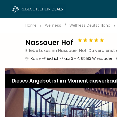
Home
/
Wellness
/
Wellness Deutschland
/
Nassauer Hof
Erlebe Luxus im Nassauer Hof. Du verdienst 
Kaiser-Friedrich-Platz 3 - 4
,
65183
Wiesbaden
Dieses Angebot ist im Moment ausverkau