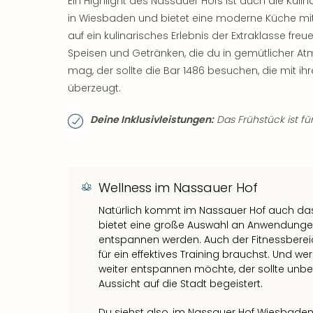
Ein Highlight des Nassauer Hofs ist auch die Kuli
in Wiesbaden und bietet eine moderne Küche mit 
auf ein kulinarisches Erlebnis der Extraklasse fre
Speisen und Getränken, die du in gemütlicher At
mag, der sollte die Bar 1486 besuchen, die mit i
überzeugt.
Deine Inklusivleistungen:
Das Frühstück ist für
Wellness im Nassauer Hof
Natürlich kommt im Nassauer Hof auch das
bietet eine große Auswahl an Anwendunge
entspannen werden. Auch der Fitnessbereic
für ein effektives Training brauchst. Und 
weiter entspannen möchte, der sollte unbed
Aussicht auf die Stadt begeistert.
Du siehst also, im Nassauer Hof Wiesbaden