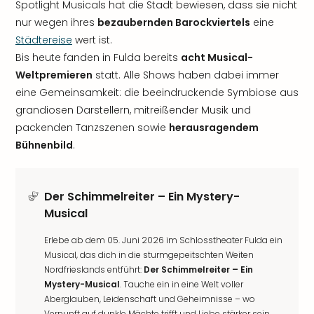
Spotlight Musicals hat die Stadt bewiesen, dass sie nicht
nur wegen ihres
bezaubernden Barockviertels
eine
Städtereise
wert ist.
Bis heute fanden in Fulda bereits
acht Musical-
Weltpremieren
statt. Alle Shows haben dabei immer
eine Gemeinsamkeit: die beeindruckende Symbiose aus
grandiosen Darstellern, mitreißender Musik und
packenden Tanzszenen sowie
herausragendem
Bühnenbild
.
Der Schimmelreiter – Ein Mystery-
Musical
Erlebe ab dem 05. Juni 2026 im Schlosstheater Fulda ein
Musical, das dich in die sturmgepeitschten Weiten
Nordfrieslands entführt:
Der Schimmelreiter – Ein
Mystery-Musical
. Tauche ein in eine Welt voller
Aberglauben, Leidenschaft und Geheimnisse – wo
Vernunft auf dunkle Mächte trifft und Liebe stärker sein