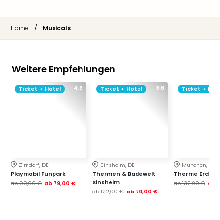
/
Home
Musicals
Weitere Empfehlungen
4.6
3.6
Ticket + Hotel
Ticket + Hotel
Ticket + Hot
Zirndorf, DE
Sinsheim, DE
München, DE
Playmobil Funpark
Thermen & Badewelt
Therme Erding
Sinsheim
ab
99,00 €
ab
79,00 €
ab
132,00 €
ab
ab
122,00 €
ab
79,00 €