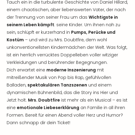
Tauch ein in die turbulente Geschichte von Daniel Hillard,
einem chaotischen, aber liebenswerten Vater, der nach
der Trennung von seiner Frau um das
Wichtigste in
seinem Leben kämpft
: seine Kinder. Um ihnen nah zu
sein, schlüpft er kurzerhand in
Pumps, Perücke und
Kostüm
– und wird zu Mrs. Doubtfire, dem wohl
unkonventionellsten Kindermädchen der Welt. Was folgt,
ist ein herrlich verrücktes Doppelleben voller witziger
Verkleidungen und berührender Begegnungen.
Dich erwartet eine
moderne Inszenierung
mit
mitreißender Musik von Pop bis Rap, gefühlvollen
Balladen,
spektakulären Tanzszenen
und einem
dynamischen Bühnenbild, das die Story ins Hier und
Jetzt holt.
Mrs. Doubtfire
ist mehr als ein Musical – es ist
eine
emotionale Liebeserklärung
an Familie in all ihren
Formen. Bereit für einen Abend voller Herz und Humor?
Dann schnapp dir dein Ticket!