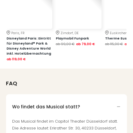
Paris, FR
Zirndorf, DE
Euskirchen, DE
Disneyland Paris: Eintritt
Playmobil Funpark
Therme Euskir
für Disneyland® Park &
ab
99,00 €
ab
79,00 €
ab
115,00 €
ab
7
Disney Adventure World
inkl. Hotelübernachtung
ab
119,00 €
FAQ
Wo findet das Musical statt?
Das Musical findet im Capitol Theater Düsseldorf statt.
Die Adresse lautet: Erkrather Str. 30, 40233 Düsseldorf,