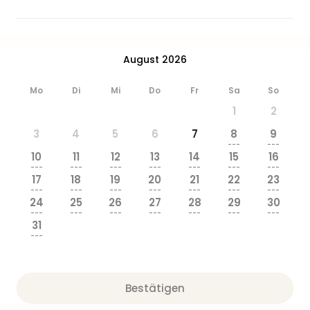
August 2026
Mo
Di
Mi
Do
Fr
Sa
So
1
2
3
4
5
6
7
8
9
---
---
10
11
12
13
14
15
16
---
---
---
---
---
---
---
17
18
19
20
21
22
23
---
---
---
---
---
---
---
24
25
26
27
28
29
30
---
---
---
---
---
---
---
31
---
Bestätigen