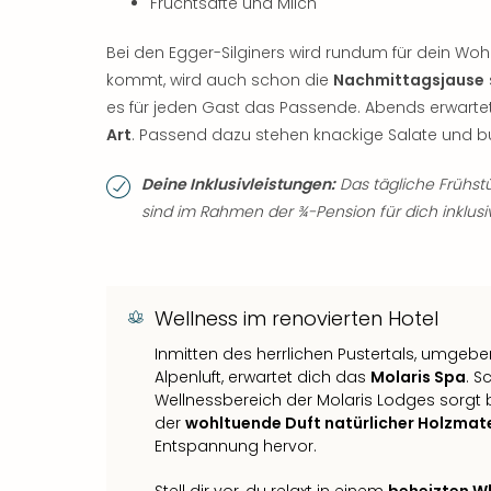
Fruchtsäfte und Milch
Bei den Egger-Silginers wird rundum für dein Wo
kommt, wird auch schon die
Nachmittagsjause
es für jeden Gast das Passende. Abends erwartet
Art
. Passend dazu stehen knackige Salate und b
Deine Inklusivleistungen:
Das tägliche Frühst
sind im Rahmen der ¾-Pension für dich inklusi
Wellness im renovierten Hotel
Inmitten des herrlichen Pustertals, umgeb
Alpenluft, erwartet dich das
Molaris Spa
. S
Wellnessbereich der Molaris Lodges sorgt b
der
wohltuende Duft natürlicher Holzmate
Entspannung hervor.
Stell dir vor, du relaxt in einem
beheizten Wh