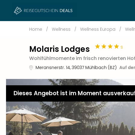
Home
/
Wellness
/
Wellness Europa
/
Well
s
Molaris Lodges
Wohlfühlmomente im frisch renovierten Hot
Meransnerstr. 14
,
39037
Mühlbach (BZ)
Auf de
Dieses Angebot ist im Moment ausverkau