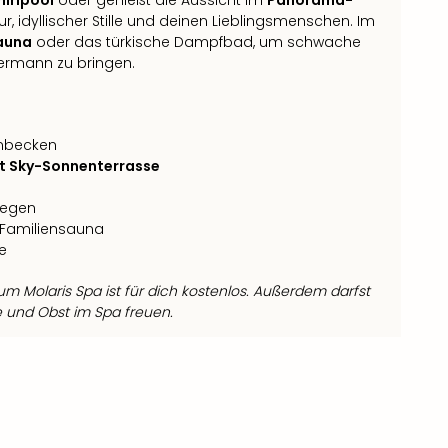
, idyllischer Stille und deinen Lieblingsmenschen. Im
Sauna
oder das türkische Dampfbad, um schwache
ermann zu bringen.
mbecken
t Sky-Sonnenterrasse
iegen
 Familiensauna
e
m Molaris Spa ist für dich kostenlos. Außerdem darfst
e und Obst im Spa freuen.