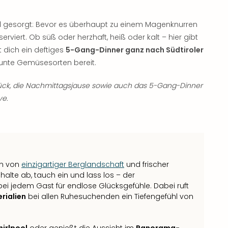
hl gesorgt: Bevor es überhaupt zu einem Magenknurren
serviert. Ob süß oder herzhaft, heiß oder kalt – hier gibt
 dich ein deftiges
5-Gang-Dinner ganz nach Südtiroler
unte Gemüsesorten bereit.
ück, die Nachmittagsjause sowie auch das 5-Gang-Dinner
ve.
en von
einzigartiger Berglandschaft
und frischer
chalte ab, tauch ein und lass los – der
ei jedem Gast für endlose Glücksgefühle. Dabei ruft
rialien
bei allen Ruhesuchenden ein Tiefengefühl von
irlpool
oder genießt die Aussicht im
Panorama-