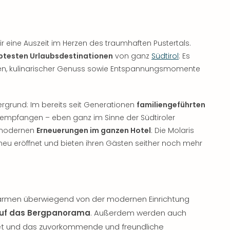
 eine Auszeit im Herzen des traumhaften Pustertals.
btesten Urlaubsdestinationen
von ganz
Südtirol
: Es
n, kulinarischer Genuss sowie Entspannungsmomente
ergrund: Im bereits seit Generationen
familiengeführten
empfangen – eben ganz im Sinne der Südtiroler
n modernen
Erneuerungen im ganzen Hotel
: Die Molaris
 eröffnet und bieten ihren Gästen seither noch mehr
ärmen überwiegend von der modernen Einrichtung
auf das Bergpanorama
. Außerdem werden auch
fet und das zuvorkommende und freundliche