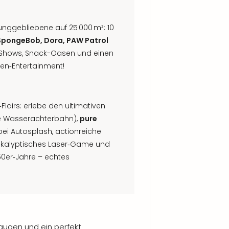
unggebliebene auf 25 000 m²: 10
SpongeBob, Dora, PAW Patrol
, Shows, Snack-Oasen und einen
ien‑Entertainment!
lairs: erlebe den ultimativen
ste Wasserachterbahn),
pure
bei Autosplash, actionreiche
okalyptisches Laser‑Game und
 50er‑Jahre – echtes
raugen und ein perfekt