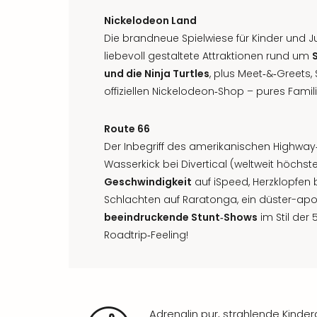
Nickelodeon Land
Die brandneue Spielwiese für Kinder und J
liebevoll gestaltete Attraktionen rund um
und die Ninja Turtles
, plus Meet‑&‑Greets
offiziellen Nickelodeon‑Shop – pures Famil
Route 66
Der Inbegriff des amerikanischen Highway‑F
Wasserkick bei Divertical (weltweit höch
Geschwindigkeit
auf iSpeed, Herzklopfen 
Schlachten auf Raratonga, ein düster-ap
beeindruckende Stunt‑Shows
im Stil der
Roadtrip‑Feeling!
Adrenalin pur, strahlende Kinde