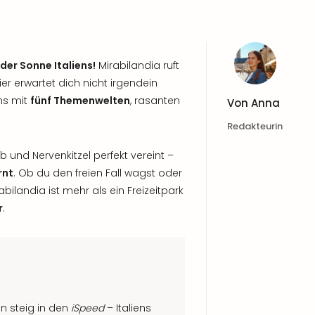
der Sonne Italiens!
Mirabilandia ruft
ier erwartet dich nicht irgendein
ens mit
fünf Themenwelten
, rasanten
Von
Anna
Redakteurin
b und Nervenkitzel perfekt vereint –
rnt
. Ob du den freien Fall wagst oder
bilandia ist mehr als ein Freizeitpark
r
.
nn steig in den
iSpeed
– Italiens