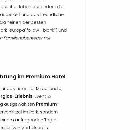
 Besucher loben besonders die
 Sauberkeit und das freundliche
ndia *einen der besten
tpark-europa"follow _blank") und
n Familienabenteuer mit
chtung im Premium Hotel
ur das Ticket für Mirabilandia,
glos-Erlebnis
: Event &
tig ausgewählten
Premium-
ervenkitzel im Park, sondern
 einem aufregenden Tag –
exklusiven Vorteilspreis.