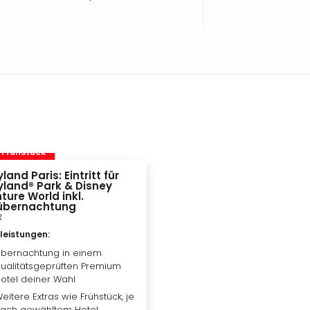
. Frühstück
land Paris: Eintritt für
yland® Park & Disney
ture World inkl.
übernachtung
R
vleistungen
:
bernachtung in einem
ualitätsgeprüften Premium
otel deiner Wahl
eitere Extras wie Frühstück, je
ach gewähltem Hotel