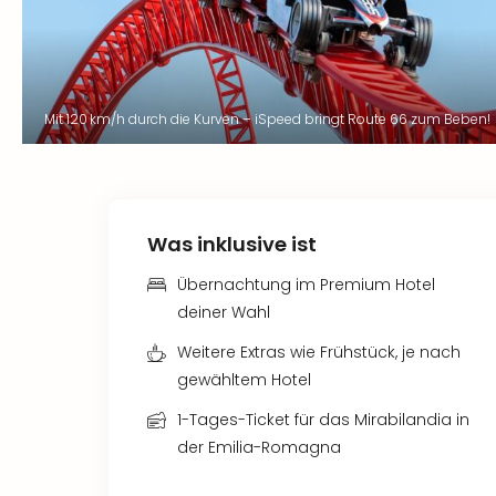
Mit 120 km/h durch die Kurven – iSpeed bringt Route 66 zum Beben!
Was inklusive ist
Übernachtung im Premium Hotel
deiner Wahl
Weitere Extras wie Frühstück, je nach
gewähltem Hotel
1-Tages-Ticket für das Mirabilandia in
der Emilia-Romagna