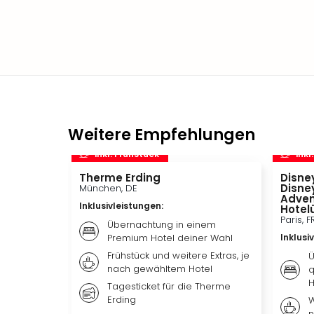
Weitere Empfehlungen
inkl. Frühstück
inkl
Therme Erding
Disney
Disne
München, DE
Adven
Inklusivleistungen
:
Hotel
Paris, F
Übernachtung in einem
Premium Hotel deiner Wahl
Inklusi
Frühstück und weitere Extras, je
Ü
nach gewähltem Hotel
q
H
Tagesticket für die Therme
Erding
W
n