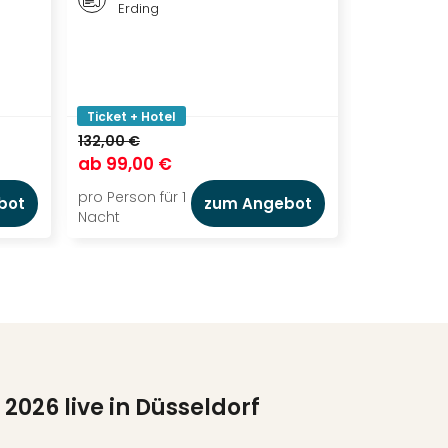
Erding
DER L
Ticket + Hotel
Ticket + Ho
132,00 €
144,00 €
ab
99,00 €
ab
115,00
pro Person für 1
pro Person f
bot
zum Angebot
Nacht
Nacht
 2026 live in Düsseldorf