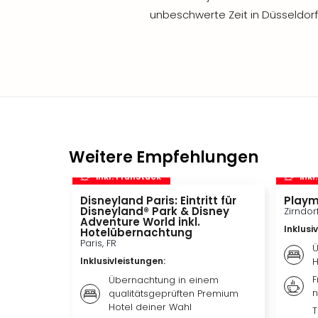
unbeschwerte Zeit in Düsseldorf
Weitere Empfehlungen
inkl. Frühstück
inkl
Disneyland Paris: Eintritt für
Playm
Disneyland® Park & Disney
Zirndor
Adventure World inkl.
Inklusi
Hotelübernachtung
Paris, FR
Ü
Inklusivleistungen
:
H
F
Übernachtung in einem
n
qualitätsgeprüften Premium
Hotel deiner Wahl
T