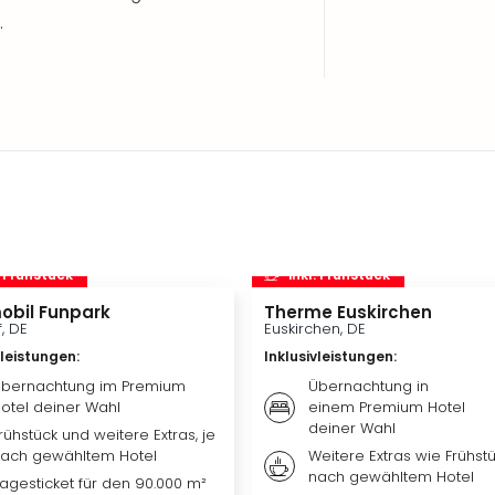
.
. Frühstück
inkl. Frühstück
obil Funpark
Therme Euskirchen
f, DE
Euskirchen, DE
vleistungen
:
Inklusivleistungen
:
bernachtung im Premium
Übernachtung in
otel deiner Wahl
einem Premium Hotel
deiner Wahl
rühstück und weitere Extras, je
ach gewähltem Hotel
Weitere Extras wie Frühstü
nach gewähltem Hotel
agesticket für den 90.000 m²