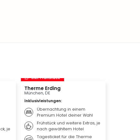
inkl. Frühstück
inkl. Frü
Therme Erding
Disneys D
München, DE
Hamburg, D
Inklusivleistungen
:
Inklusivleis
Übernachtung in einem
Übern
Premium Hotel deiner Wahl
Premi
Frühstück und weitere Extras, je
Weiter
ck, je
nach gewähltem Hotel
nach 
Tagesticket für die Therme
Ticket