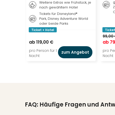
g
Weitere Extras wie Frühstück, je
Z
nach gewähltem Hotel
O
Tickets für Disneyland®
Park, Disney Adventure World
oder beide Parks
Ticket + Hotel
Ticket
99,00
ab
119,00 €
ab
79
pro Person für 1
pro Per
zum Angebot
Nacht
Nacht
FAQ: Häufige Fragen und Ant