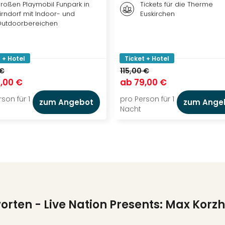
roßen Playmobil Funpark in
Tickets für die Therme
irndorf mit Indoor- und
Euskirchen
utdoorbereichen
 + Hotel
Ticket + Hotel
 €
115,00 €
,00 €
ab
79,00 €
son für 1
pro Person für 1
zum Angebot
zum Ange
Nacht
worten
- Live Nation Presents: Max Korzh