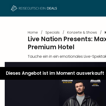
Home
/
Specials
/
Konzerte & Shows
/
Live Nation Presents: Max
Premium Hotel
Tauche ein in ein emotionales Live-Spektak
Dieses Angebot ist im Moment ausverkauft