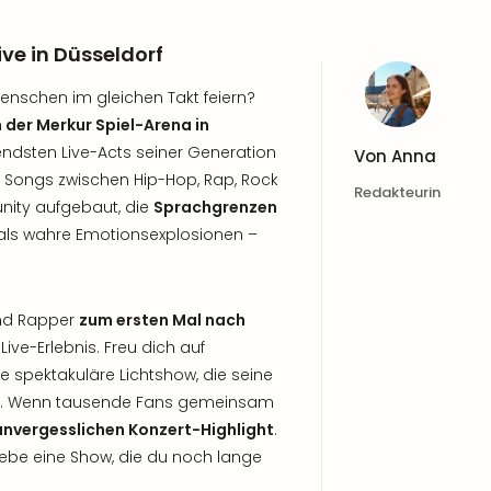
ive in Düsseldorf
Menschen im gleichen Takt feiern?
 der Merkur Spiel-Arena in
ndsten Live-Acts seiner Generation
Von
Anna
n Songs zwischen Hip-Hop, Rap, Rock
Redakteurin
nity aufgebaut, die
Sprachgrenzen
 als wahre Emotionsexplosionen –
und Rapper
zum ersten Mal nach
ive-Erlebnis. Freu dich auf
e spektakuläre Lichtshow, die seine
sen. Wenn tausende Fans gemeinsam
unvergesslichen Konzert-Highlight
.
lebe eine Show, die du noch lange