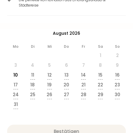
Städtereise
August 2026
Mo
Di
Mi
Do
Fr
Sa
So
1
2
3
4
5
6
7
8
9
10
11
12
13
14
15
16
---
---
---
---
---
---
17
18
19
20
21
22
23
---
---
---
---
---
---
---
24
25
26
27
28
29
30
---
---
---
---
---
---
---
31
---
Bestätigen