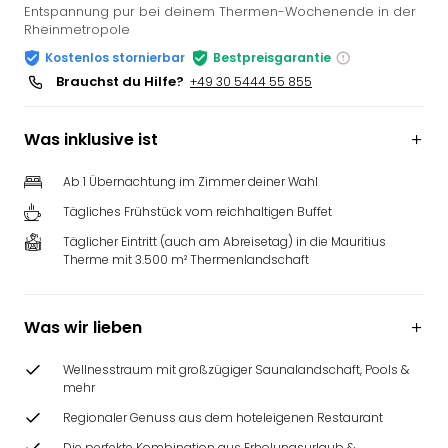
Entspannung pur bei deinem Thermen-Wochenende in der
Rheinmetropole
Kostenlos stornierbar
Bestpreisgarantie
Brauchst du Hilfe?
+49 30 5444 55 855
Was inklusive ist
Ab 1 Übernachtung im Zimmer deiner Wahl
Tägliches Frühstück vom reichhaltigen Buffet
Täglicher Eintritt (auch am Abreisetag) in die Mauritius
Therme mit 3.500 m² Thermenlandschaft
Was wir lieben
Wellnesstraum mit großzügiger Saunalandschaft, Pools &
mehr
Regionaler Genuss aus dem hoteleigenen Restaurant
Die perfekte Kombination aus Erholungsurlaub &