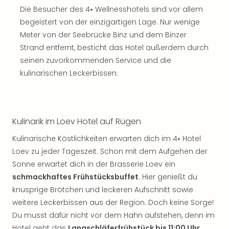
Die Besucher des 4⭑ Wellnesshotels sind vor allem
begeistert von der einzigartigen Lage. Nur wenige
Meter von der Seebrücke Binz und dem Binzer
Strand entfernt, besticht das Hotel außerdem durch
seinen zuvorkommenden Service und die
kulinarischen Leckerbissen.
Kulinarik im Loev Hotel auf Rügen
Kulinarische Köstlichkeiten erwarten dich im 4⭑ Hotel
Loev zu jeder Tageszeit. Schon mit dem Aufgehen der
Sonne erwartet dich in der Brasserie Loev ein
schmackhaftes Frühstücksbuffet
. Hier genießt du
knusprige Brötchen und leckeren Aufschnitt sowie
weitere Leckerbissen aus der Region. Doch keine Sorge!
Du musst dafür nicht vor dem Hahn aufstehen, denn im
Hotel geht das
Langschläferfrühstück bis 11:00 Uhr
.