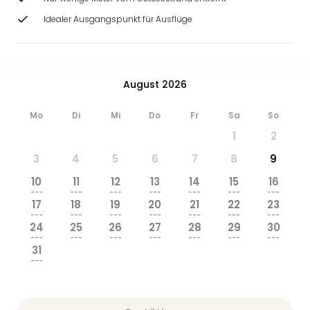
Idealer Ausgangspunkt für Ausflüge
August 2026
Mo
Di
Mi
Do
Fr
Sa
So
1
2
3
4
5
6
7
8
9
10
11
12
13
14
15
16
---
---
---
---
---
---
---
17
18
19
20
21
22
23
---
---
---
---
---
---
---
24
25
26
27
28
29
30
---
---
---
---
---
---
---
31
---