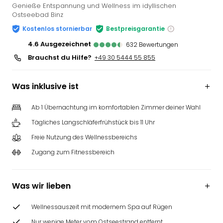
Genieße Entspannung und Wellness im idyllischen
Ostseebad Binz
Kostenlos stornierbar
Bestpreisgarantie
4.6
ausgezeichnet
632
Bewertungen
Brauchst du Hilfe?
+49 30 5444 55 855
Was inklusive ist
Ab 1 Übernachtung im komfortablen Zimmer deiner Wahl
Tägliches Langschläferfrühstück bis 11 Uhr
Freie Nutzung des Wellnessbereichs
Zugang zum Fitnessbereich
Was wir lieben
Wellnessauszeit mit modernem Spa auf Rügen
Nur wenige Meter vom Ostseestrand entfernt