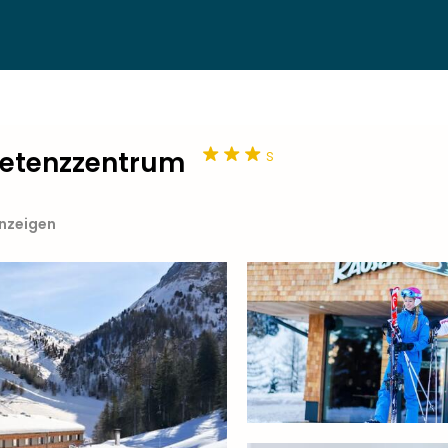
s
petenzzentrum
anzeigen