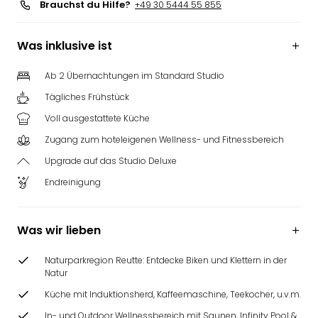
Brauchst du Hilfe?
+49 30 5444 55 855
Was inklusive ist
Ab 2 Übernachtungen im Standard Studio
Tägliches Frühstück
Voll ausgestattete Küche
Zugang zum hoteleigenen Wellness- und Fitnessbereich
Upgrade auf das Studio Deluxe
Endreinigung
Was wir lieben
Naturparkregion Reutte: Entdecke Biken und Klettern in der
Natur
Küche mit Induktionsherd, Kaffeemaschine, Teekocher, u.v.m.
In- und Outdoor Wellnessbereich mit Saunen, Infinity Pool &