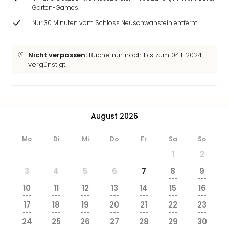
Garten-Games
Nur 30 Minuten vom Schloss Neuschwanstein entfernt
Nicht verpassen:
Buche nur noch bis zum 04.11.2024
vergünstigt!
August 2026
Mo
Di
Mi
Do
Fr
Sa
So
1
2
3
4
5
6
7
8
9
---
---
10
11
12
13
14
15
16
---
---
---
---
---
---
---
17
18
19
20
21
22
23
---
---
---
---
---
---
---
24
25
26
27
28
29
30