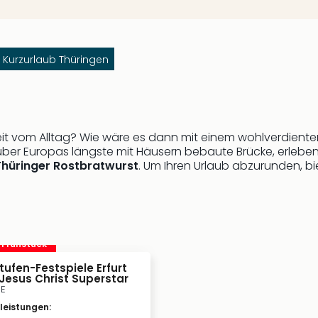
Kurzurlaub Thüringen
it vom Alltag? Wie wäre es dann mit einem wohlverdienten
ie über Europas längste mit Häusern bebaute Brücke, erle
Thüringer Rostbratwurst
. Um Ihren Urlaub abzurunden, bi
. Frühstück
ufen-Festspiele Erfurt
 Jesus Christ Superstar
DE
vleistungen
: