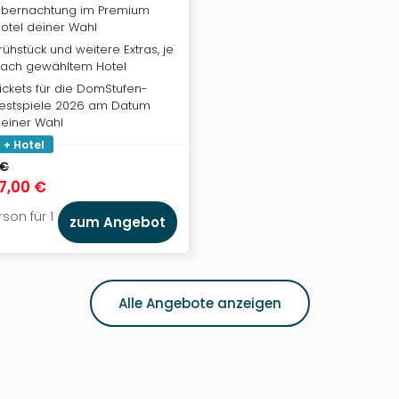
bernachtung im Premium
otel deiner Wahl
rühstück und weitere Extras, je
ach gewähltem Hotel
ickets für die DomStufen-
estspiele 2026 am Datum
einer Wahl
 + Hotel
 €
7,00 €
son für 1
zum Angebot
Alle Angebote anzeigen