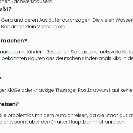
ischen Fachwerkhäusern.
ießt?
 Gera und deren Ausläufer durchzogen. Die vielen Wasser
 Beinamen Klein Venedig ein.
rn machen?
enurlaub
mit Kindern. Besuchen Sie das eindrucksvolle Na
 bekannten Figuren des deutschen Kinderkanals Kika in d
?
r Klöße oder knackige Thüringer Rostbratwurst auf keinen Fa
reisen?
n Sie problemlos mit dem Auto anreisen, da die Stadt gut
Sie entspannt über den Erfurter Hauptbahnhof anreisen.