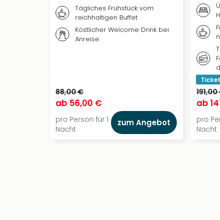
Ü
Tägliches Frühstück vom
H
reichhaltigen Buffet
F
Köstlicher Welcome Drink bei
n
Anreise
T
F
d
Ticket
88,00 €
191,00
ab
56,00 €
ab
14
pro Person für 1
pro Per
zum Angebot
Nacht
Nacht