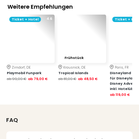
Weitere Empfehlungen
4.6
Ticket + Hotel
Ticket + Hot
Frühstück
Zirndorf, DE
Krausnick, DE
Paris, FR
Playmobil Funpark
Tropical Islands
Disneyland Paris
für Disneyland
ab
99,00 €
ab
79,00 €
ab
81,00 €
ab
48,50 €
Disney Advent
inkl. Hotelübe
ab
119,00 €
FAQ