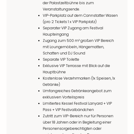
der Palastzeltbühne bis zum
Veranstaltungsende.
VIP-Parkplatz auf dem Cannstatter Wasen
(pro 2 Tickets 1 x VIP Parkplatz)
Separater VIP Zugang am Festival
Haupteingang
Zugang zum 500 m² großen VIP Bereich
mit Loungemöbeln, Hängematten,
Schatten und DJ Sound
Separate VIP Toilette
Exklusive VIP Terrasse mit Blick auf die
Hauptbühne
Kostenlose Verzehrmarken (1x Speisen, 1x
Getränke)
Umfangreiches Getränkeangebot zum
exklusiven Vorteilspreis
Limitiertes Kessel Festival Lanyard + VIP
Pass + VIP Festivalbändchen
Zutritt zum VIP-Bereich nur für Personen
über 18 Jahren oder in Begleitung einer
Personensorgeberechtigten oder