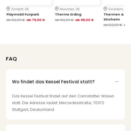
Zirndorf, DE
München, DE
Sinsheim, DE
Playmobil Funpark
Therme Erding
Thermen & Bad
Sinsheim
ab
99,00 €
ab
79,00 €
ab
132,00 €
ab
99,00 €
ab
122,00 €
ab
FAQ
Wo findet das Kessel Festival statt?
Das Kessel Festival findet auf den Cannstatter Wasen
statt. Die Adresse lautet: Mercedesstraße, 70372
Stuttgart, Deutschland