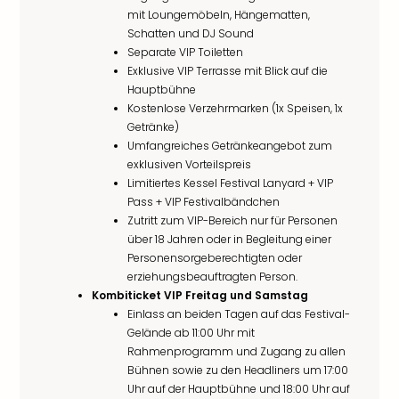
mit Loungemöbeln, Hängematten,
Schatten und DJ Sound
Separate VIP Toiletten
Exklusive VIP Terrasse mit Blick auf die
Hauptbühne
Kostenlose Verzehrmarken (1x Speisen, 1x
Getränke)
Umfangreiches Getränkeangebot zum
exklusiven Vorteilspreis
Limitiertes Kessel Festival Lanyard + VIP
Pass + VIP Festivalbändchen
Zutritt zum VIP-Bereich nur für Personen
über 18 Jahren oder in Begleitung einer
Personensorgeberechtigten oder
erziehungsbeauftragten Person.
Kombiticket VIP Freitag und Samstag
Einlass an beiden Tagen auf das Festival-
Gelände ab 11:00 Uhr mit
Rahmenprogramm und Zugang zu allen
Bühnen sowie zu den Headliners um 17:00
Uhr auf der Hauptbühne und 18:00 Uhr auf