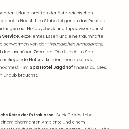
nden Urlaub inmitten der österreichischen
agdhof in Neustift Im Stubaital genau das Richtige
wertungen auf Holidaycheck und Tripadvisor kannst
n Service
, exzellentes Essen und eine traumhafte
te schwärmen von der *
freundlichen Atmosphäre
,
den luxuriösen Zimmern. Ob du dich im Spa
e umliegende Natur erkunden möchtest oder
 möchtest - im
Spa Hotel Jagdhof
findest du alles,
n Urlaub brauchst.
sche Reise der Extraklasse
. Genieße köstliche
it einem charmanten Ambiente und einem