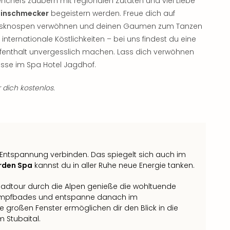
nchefs zaubern mit regionalen Zutaten und viel Liebe
einschmecker
begeistern werden. Freue dich auf
cksknospen verwöhnen und deinen Gaumen zum Tanzen
r internationale Köstlichkeiten – bei uns findest du eine
Aufenthalt unvergesslich machen. Lass dich verwöhnen
üsse im Spa Hotel Jagdhof.
 dich kostenlos.
t Entspannung verbinden. Das spiegelt sich auch im
rden Spa
kannst du in aller Ruhe neue Energie tanken.
adtour durch die Alpen genieße die wohltuende
ampfbades und entspanne danach im
 großen Fenster ermöglichen dir den Blick in die
m Stubaital.