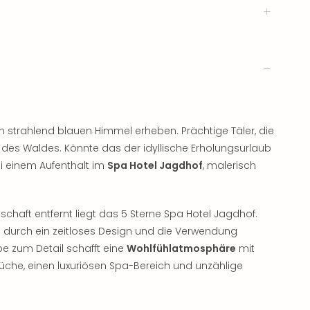
n strahlend blauen Himmel erheben. Prächtige Täler, die
 des Waldes. Könnte das der idyllische Erholungsurlaub
i einem Aufenthalt im
Spa Hotel Jagdhof
, malerisch
chaft entfernt liegt das 5 Sterne Spa Hotel Jagdhof.
ie durch ein zeitloses Design und die Verwendung
ebe zum Detail schafft eine
Wohlfühlatmosphäre
mit
Küche, einen luxuriösen Spa-Bereich und unzählige