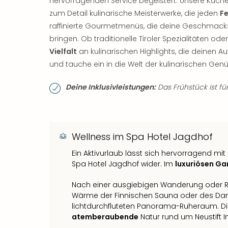
hervorragenden Service begeistert. Unsere Küche
zum Detail kulinarische Meisterwerke, die jeden
F
raffinierte Gourmetmenüs, die deine Geschma
bringen. Ob traditionelle Tiroler Spezialitäten ode
Vielfalt
an kulinarischen Highlights, die deinen 
und tauche ein in die Welt der kulinarischen Gen
Deine Inklusivleistungen:
Das Frühstück ist für
Wellness im Spa Hotel Jagdhof
Ein Aktivurlaub lässt sich hervorragend mi
Spa Hotel Jagdhof wider. Im
luxuriösen Ga
Nach einer ausgiebigen Wanderung oder R
Wärme der Finnischen Sauna oder des D
lichtdurchfluteten Panorama-Ruheraum. Die
atemberaubende
Natur rund um Neustift I