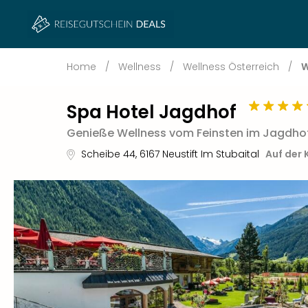
Home
/
Wellness
/
Wellness Österreich
/
W
Spa Hotel Jagdhof
Genieße Wellness vom Feinsten im Jagdho
Scheibe 44
,
6167
Neustift Im Stubaital
Auf der 